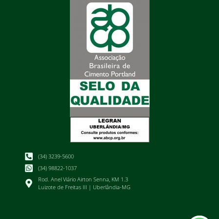
(34) 3239-5600
(34) 98822-1037
Rod. Anel Viário Airton Senna, KM 1.3
Luizote de Freitas III | Uberlândia-MG