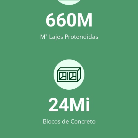
660
M
M² Lajes Protendidas
24
Mi
Blocos de Concreto