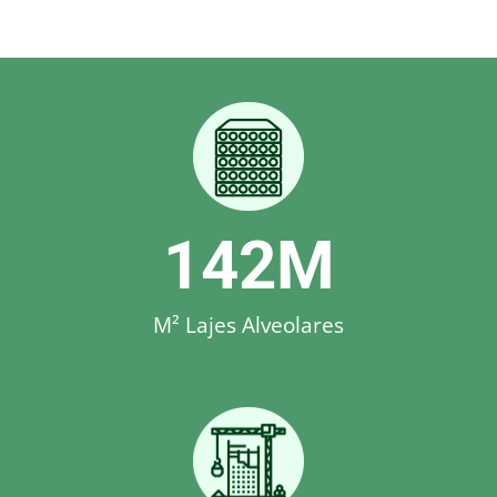
142
M
M² Lajes Alveolares