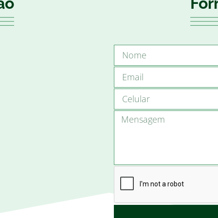
ão
For