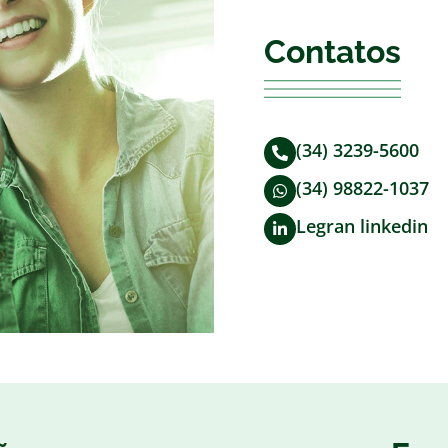
Contatos
(34) 3239-5600
(34) 98822-1037
Legran linkedin