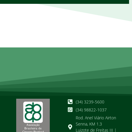
(34) 3239-5600
(34) 98822-1037
Rod. Anel Viário Airton
Senna, KM 1.3
Luizote de Freitas III |