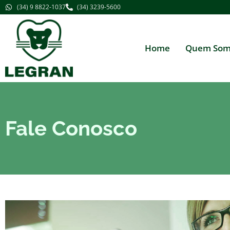
(34) 9 8822-1037
(34) 3239-5600
Home
Quem Som
Fale Conosco