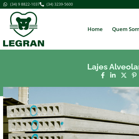
(34) 9 8822-1037
(34) 3239-5600
Home
Quem Som
Lajes Alveola