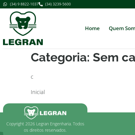
(34) 9 8822-1037
(34) 3239-5600
Home
Quem Som
Categoria:
Sem ca
c
Inicial
Copyright 2026 Legran Engenharia. Todos
os direitos reservados.