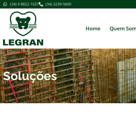
(34) 9 8822-1037
(34) 3239-5600
Home
Quem Som
Soluções