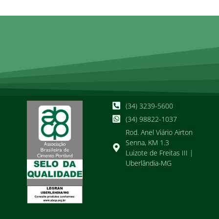
(34) 3239-5600
(34) 98822-1037
Rod. Anel Viário Airton
Senna, KM 1.3
Luizote de Freitas III |
Uberlândia-MG