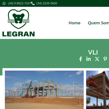
(34) 9 8822-1037
(34) 3239-5600
Home
Quem Som
VLI